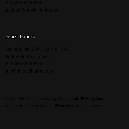
+90 543 669 669 8
goktug@hncakillitahta.com
Denizli Fabrika
​Sevindik Mh. 2291 Sk. No: 15/2
Merkezefendi / Denizli
+90 543 669 669 8
hnc@hncakillitahta.com
2021 © HNC Touch Technology | Design with
Medyaikon
akıllı tahta
-
etkileşimli tahta
-
65 inç led dokunmatik panel