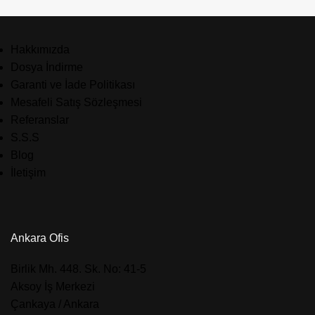
Hakkımızda
Dosya İndirme
Garanti ve İade Politikası
Mesafeli Satış Sözleşmesi
Referanslar
S.S.S
Blog
İletişim
Ankara Ofis
​Birlik Mh. 448. Sk. No: 41-5
Aksoy İş Merkezi
Çankaya / Ankara