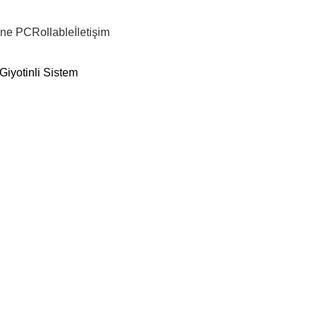
 One PC
Rollable
İletişim
iyotinli Sistem