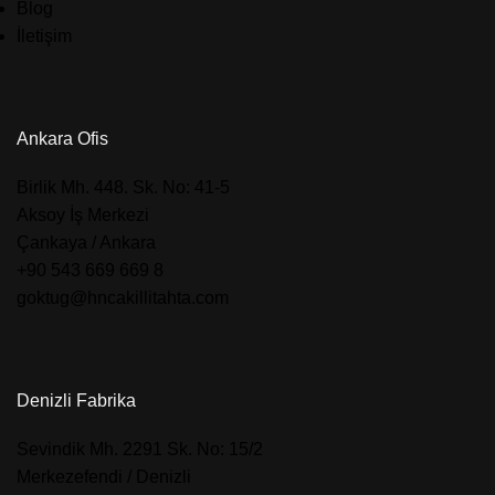
Blog
İletişim
Ankara Ofis
​Birlik Mh. 448. Sk. No: 41-5
Aksoy İş Merkezi
Çankaya / Ankara
+90 543 669 669 8
goktug@hncakillitahta.com
Denizli Fabrika
​Sevindik Mh. 2291 Sk. No: 15/2
Merkezefendi / Denizli