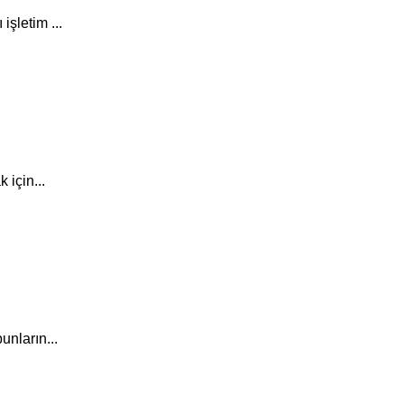
şletim ...
 için...
unların...