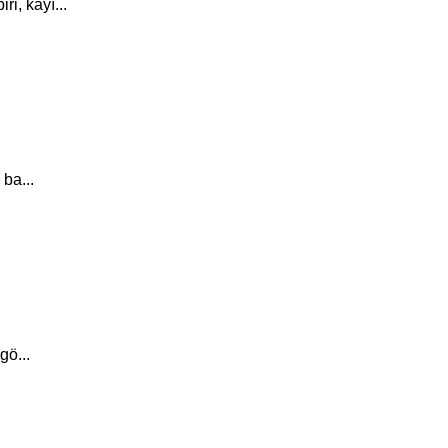
i, kayı...
 ba...
gö...