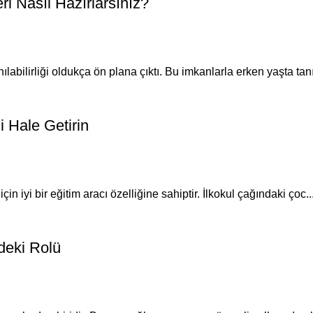
eri Nasıl Hazırlarsınız?
labilirliği oldukça ön plana çıktı. Bu imkanlarla erken yaşta tanı
i Hale Getirin
çin iyi bir eğitim aracı özelliğine sahiptir. İlkokul çağındaki çoc..
mdeki Rolü