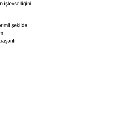
n işlevselliğini
erimli şekilde
im
aşarılı