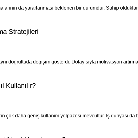
larının da yararlanması beklenen bir durumdur. Sahip oldukları i
a Stratejileri
aynı doğrultuda değişim gösterdi. Dolayısıyla motivasyon artırmak
l Kullanılır?
rın çok daha geniş kullanım yelpazesi mevcuttur. İş dünyası da b