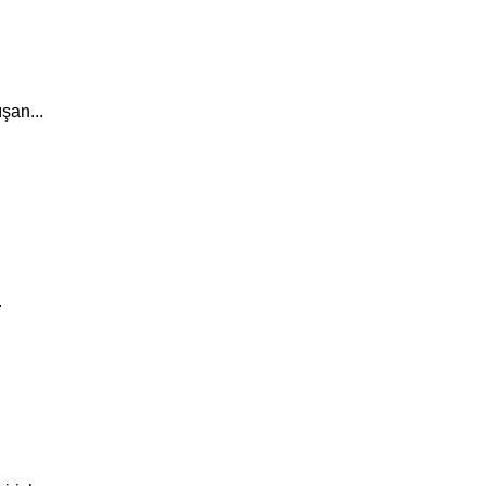
şan...
.