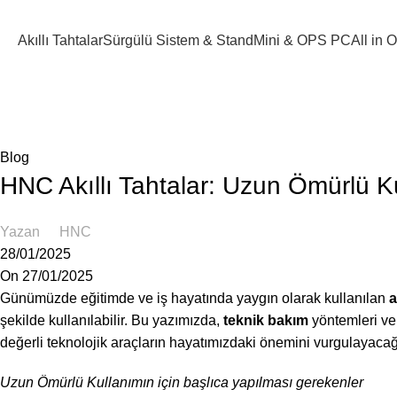
Akıllı Tahtalar
Sürgülü Sistem & Stand
Mini & OPS PC
All in
Blog
Anasayfa
Blog
Blog
HNC Akıllı Tahtalar: Uzun Ömürlü K
Yazan
HNC
28/01/2025
On 27/01/2025
Günümüzde eğitimde ve iş hayatında yaygın olarak kullanılan
a
şekilde kullanılabilir. Bu yazımızda,
teknik bakım
yöntemleri v
değerli teknolojik araçların hayatımızdaki önemini vurgulayacağ
Uzun Ömürlü Kullanımın için başlıca yapılması gerekenler