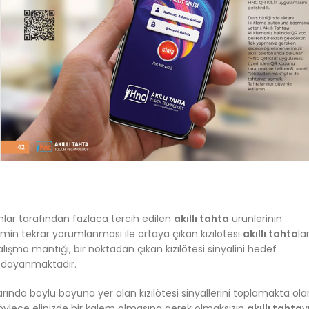
lar tarafından fazlaca tercih edilen
akıllı tahta
ürünlerinin
emin tekrar yorumlanması ile ortaya çıkan kızılötesi
akıllı tahta
lar
ışma mantığı, bir noktadan çıkan kızılötesi sinyalini hedef
a dayanmaktadır.
arında boylu boyuna yer alan kızılötesi sinyallerini toplamakta ola
Böylece elinizde bir kalem olmasına gerek olmaksızın
akıllı tahta
y