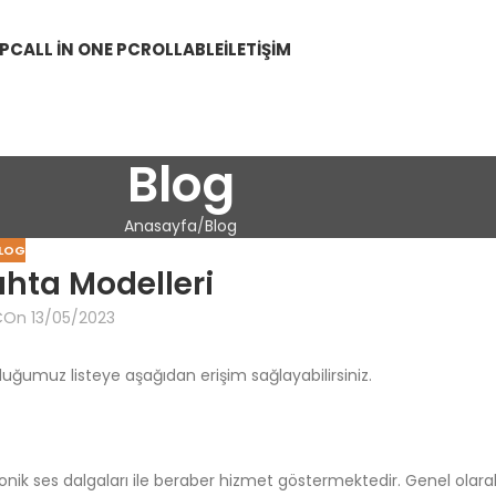
 PC
ALL IN ONE PC
ROLLABLE
İLETIŞIM
Blog
Anasayfa
Blog
LOG
 tahta Modelleri
C
On 13/05/2023
duğumuz listeye aşağıdan erişim sağlayabilirsiniz.
asonik ses dalgaları ile beraber hizmet göstermektedir. Genel olara