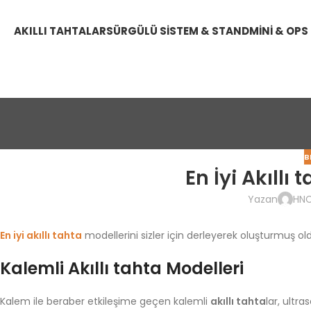
AKILLI TAHTALAR
SÜRGÜLÜ SISTEM & STAND
MINI & OPS
B
En İyi Akıllı
Yazan
HN
En iyi akıllı tahta
modellerini sizler için derleyerek oluşturmuş ol
Kalemli Akıllı tahta Modelleri
Kalem ile beraber etkileşime geçen kalemli
akıllı tahta
lar, ultr