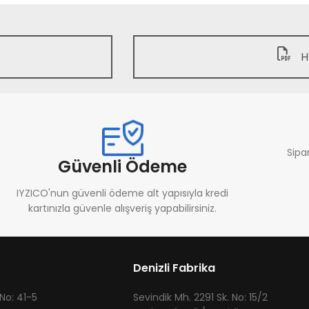
H
Sipa
Güvenli Ödeme
IYZICO'nun güvenli ödeme alt yapısıyla kredi
kartınızla güvenle alışveriş yapabilirsiniz.
Denizli Fabrika
 No: 41-5
​Sevindik Mh. 2291 Sk. No: 15/2