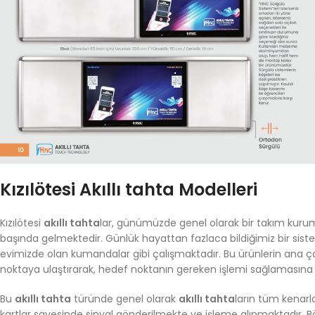
Kızılötesi Akıllı tahta Modelleri
Kızılötesi
akıllı tahta
lar, günümüzde genel olarak bir takım kurum
başında gelmektedir. Günlük hayattan fazlaca bildiğimiz bir sist
evimizde olan kumandalar gibi çalışmaktadır. Bu ürünlerin ana çal
noktaya ulaştırarak, hedef noktanın gereken işlemi sağlamasın
Bu
akıllı tahta
türünde genel olarak
akıllı tahta
ların tüm kenarl
kartlar sayesinde sinyal gönderilmekte ve işleme alınmaktadır. 