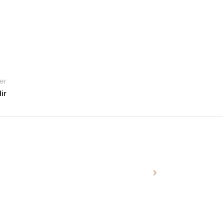
er
ir