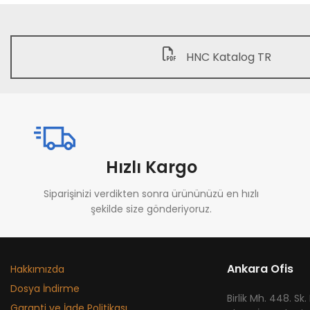
HNC Katalog TR
Hızlı Kargo
Siparişinizi verdikten sonra ürününüzü en hızlı
şekilde size gönderiyoruz.
Ankara Ofis
Hakkımızda
Dosya İndirme
​Birlik Mh. 448. Sk.
Garanti ve İade Politikası