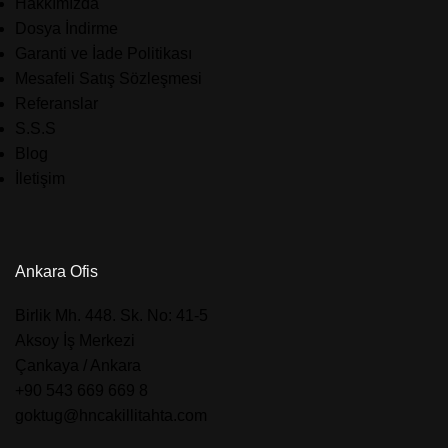
Hakkımızda
Dosya İndirme
Garanti ve İade Politikası
Mesafeli Satış Sözleşmesi
Referanslar
S.S.S
Blog
İletişim
Ankara Ofis
​Birlik Mh. 448. Sk. No: 41-5
Aksoy İş Merkezi
Çankaya / Ankara
+90 543 669 669 8
goktug@hncakillitahta.com