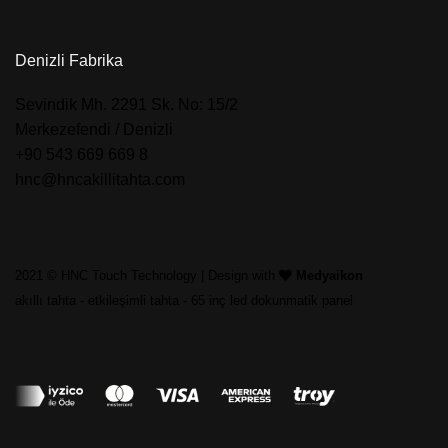
Denizli Fabrika
​Sevindik Mh. 2291 Sk. No: 15/2
Merkezefendi / Denizli
+90 543 669 669 8
hnc@hncakillitahta.com
2021 © HNC Touch Technology | Design with
Medyaikon
akıllı tahta
-
etkileşimli tahta
-
65 inç led dokunmatik panel