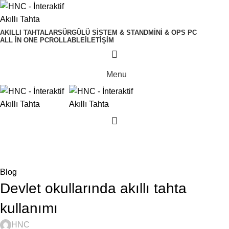
AKILLI TAHTALAR
SÜRGÜLÜ SISTEM & STAND
MINI & OPS PC
ALL IN ONE PC
ROLLABLE
İLETIŞIM
Menu
Blog
Anasayfa
Blog
Blog
Devlet okullarında akıllı tahta
kullanımı
HNC