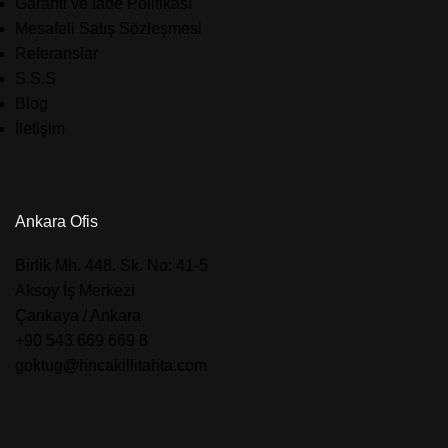
Garanti ve İade Politikası
Mesafeli Satış Sözleşmesi
Referanslar
S.S.S
Blog
İletişim
Ankara Ofis
​Birlik Mh. 448. Sk. No: 41-5
Aksoy İş Merkezi
Çankaya / Ankara
+90 543 669 669 8
goktug@hncakillitahta.com