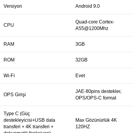
Versiyon
Android 9.0
Quad-core Cortex-
CPU
A55@1200Mhz
RAM
3GB
ROM
32GB
Wi-Fi
Evet
JAE-80pins destekler,
OPS Girişi
OPS/OPS-C format
Type C (Güç
destekleyicisi+USB data
Max Gözünürlük 4K
transferi + 4K transferi +
120HZ