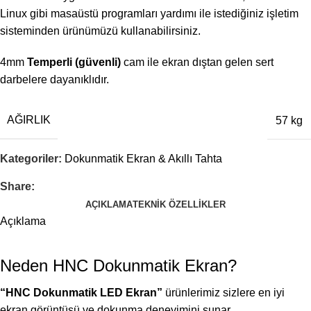
Linux gibi masaüstü programları yardımı ile istediğiniz işletim
sisteminden ürünümüzü kullanabilirsiniz.
4mm
Temperli (güvenli)
cam ile ekran dıştan gelen sert
darbelere dayanıklıdır.
AĞIRLIK
57 kg
Kategoriler:
Dokunmatik Ekran & Akıllı Tahta
Share:
AÇIKLAMA
TEKNIK ÖZELLIKLER
Açıklama
Neden HNC Dokunmatik Ekran?
“HNC Dokunmatik LED Ekran”
ürünlerimiz sizlere en iyi
ekran görüntüsü ve dokunma deneyimini sunar.