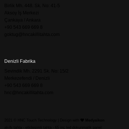
​Birlik Mh. 448. Sk. No: 41-5
Aksoy İş Merkezi
Çankaya / Ankara
+90 543 669 669 8
goktug@hncakillitahta.com
Denizli Fabrika
​Sevindik Mh. 2291 Sk. No: 15/2
Merkezefendi / Denizli
+90 543 669 669 8
hnc@hncakillitahta.com
2021 © HNC Touch Technology | Design with
Medyaikon
akıllı tahta
-
etkileşimli tahta
-
65 inç led dokunmatik panel