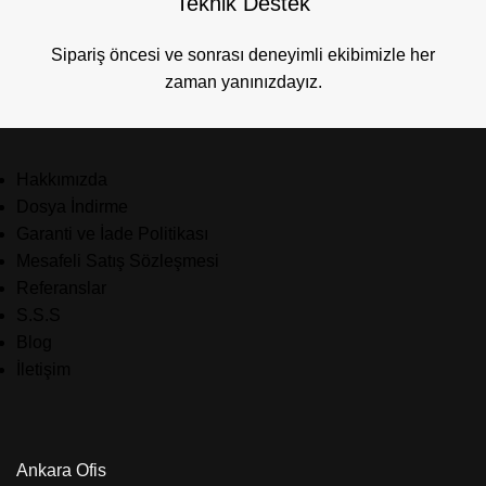
Teknik Destek
Sipariş öncesi ve sonrası deneyimli ekibimizle her
zaman yanınızdayız.
Hakkımızda
Dosya İndirme
Garanti ve İade Politikası
Mesafeli Satış Sözleşmesi
Referanslar
S.S.S
Blog
İletişim
Ankara Ofis