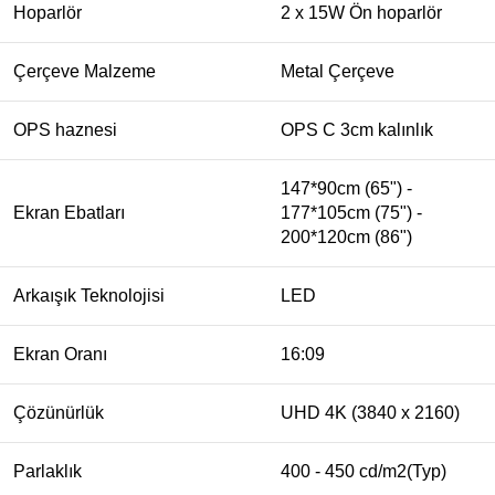
Hoparlör
2 x 15W Ön hoparlör
Çerçeve Malzeme
Metal Çerçeve
OPS haznesi
OPS C 3cm kalınlık
147*90cm (65") -
Ekran Ebatları
177*105cm (75") -
200*120cm (86")
Arkaışık Teknolojisi
LED
Ekran Oranı
16:09
Çözünürlük
UHD 4K (3840 x 2160)
Parlaklık
400 - 450 cd/m2(Typ)