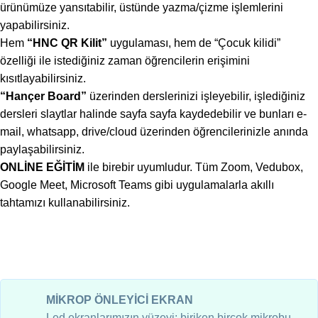
ürünümüze yansıtabilir, üstünde yazma/çizme işlemlerini
yapabilirsiniz.
Hem
“HNC QR Kilit”
uygulaması, hem de “Çocuk kilidi”
özelliği ile istediğiniz zaman öğrencilerin erişimini
kısıtlayabilirsiniz.
“Hançer Board”
üzerinden derslerinizi işleyebilir, işlediğiniz
dersleri slaytlar halinde sayfa sayfa kaydedebilir ve bunları e-
mail, whatsapp, drive/cloud üzerinden öğrencilerinizle anında
paylaşabilirsiniz.
ONLİNE EĞİTİM
ile birebir uyumludur. Tüm Zoom, Vedubox,
Google Meet, Microsoft Teams gibi uygulamalarla akıllı
tahtamızı kullanabilirsiniz.
MİKROP ÖNLEYİCİ EKRAN
Led ekranlarımızın yüzeyi; biriken birçok mikrobu