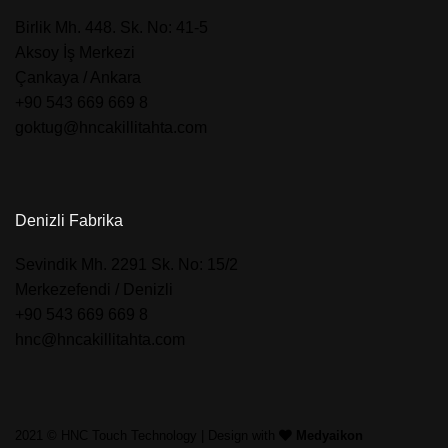
​Birlik Mh. 448. Sk. No: 41-5
Aksoy İş Merkezi
Çankaya / Ankara
+90 543 669 669 8
goktug@hncakillitahta.com
Denizli Fabrika
​Sevindik Mh. 2291 Sk. No: 15/2
Merkezefendi / Denizli
+90 543 669 669 8
hnc@hncakillitahta.com
2021 © HNC Touch Technology | Design with
Medyaikon