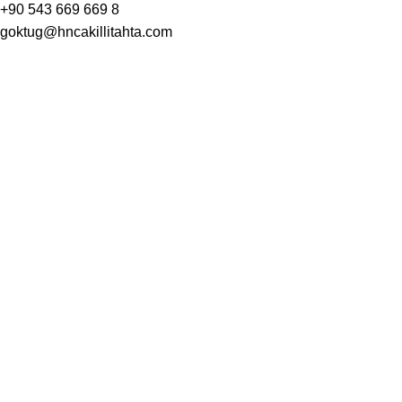
+90 543 669 669 8
goktug@hncakillitahta.com