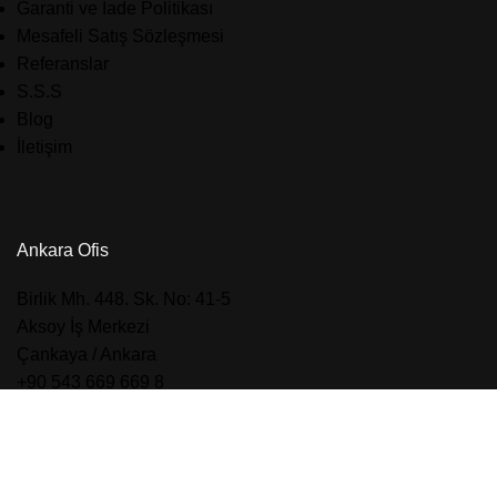
Garanti ve İade Politikası
Mesafeli Satış Sözleşmesi
Referanslar
S.S.S
Blog
İletişim
Ankara Ofis
​Birlik Mh. 448. Sk. No: 41-5
Aksoy İş Merkezi
Çankaya / Ankara
+90 543 669 669 8
goktug@hncakillitahta.com