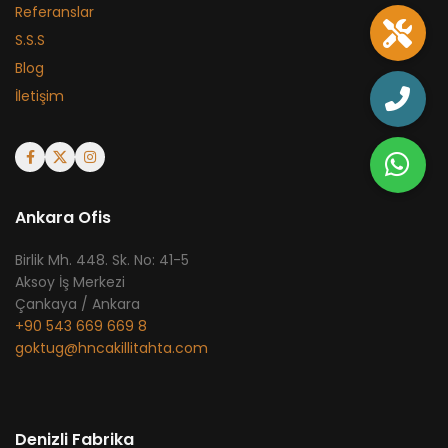
Referanslar
S.S.S
Blog
İletişim
Ankara Ofis
​Birlik Mh. 448. Sk. No: 41-5
Aksoy İş Merkezi
Çankaya / Ankara
+90 543 669 669 8
goktug@hncakillitahta.com
Denizli Fabrika