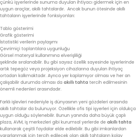
çünkü işyerlerinde sunuma duyulan ihtiyacı gidermek için en
uygun araçlar, akıllı tahtalardır. Ancak bunun ötesinde akıllı
tahtaların işyerlerinde fonksiyonları:
Tablo gösterimi
Grafik gösterimi
İstatistiki verilerin paylaşımı
Çevrimiçi toplantılara uygunluğu
Görsel materyal kullanımına elverişliliği
şeklinde sıralanabilir. Bu gibi sayısız özellik sayesinde işyerlerinde
artık tepegöz veya projeksiyon cihazlarına duyulan ihtiyaç
ortadan kalkmaktadır. Ayrıca yer kaplamıyor olması ve her an
çalışabilir durumda olması da
akıllı tahta
tercih edilmesinin
önemli nedenleri arasındadır.
Farklı işlevleri nedeniyle iş dünyasının yeni gözdeleri arasında
akıllı tahtalar da bulunuyor. Özellikle ofis tipi işyerleri için oldukça
uygun olduğu söylenebilir. Bunun yanında daha büyük çaplı
plaza, AVM, iş merkezleri gibi kurumsal yerlerde de
akıllı tahta
kullanarak çeşitli faydalar elde edilebilir. Bu gibi imkanlardan
yararlanmak için tercih edilecek olan akıllı tahtaların kolay