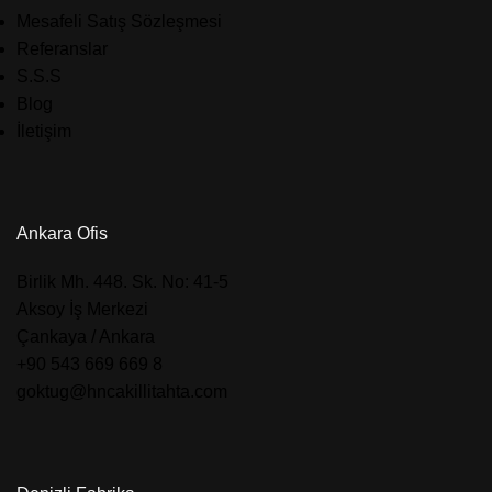
Mesafeli Satış Sözleşmesi
Referanslar
S.S.S
Blog
İletişim
Ankara Ofis
​Birlik Mh. 448. Sk. No: 41-5
Aksoy İş Merkezi
Çankaya / Ankara
+90 543 669 669 8
goktug@hncakillitahta.com