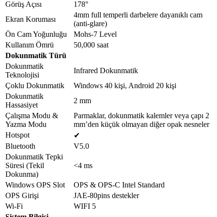
Görüş Açısı
178°
4mm full temperli darbelere dayanıklı cam
Ekran Koruması
(anti-glare)
Ön Cam Yoğunluğu
Mohs-7 Level
Kullanım Ömrü
50,000 saat
Dokunmatik Türü
Dokunmatik
Infrared Dokunmatik
Teknolojisi
Çoklu Dokunmatik
Windows 40 kişi, Android 20 kişi
Dokunmatik
2 mm
Hassasiyet
Çalışma Modu &
Parmaklar, dokunmatik kalemler veya çapı 2
Yazma Modu
mm’den küçük olmayan diğer opak nesneler
Hotspot
✔
Bluetooth
V5.0
Dokunmatik Tepki
Süresi (Tekil
<4 ms
Dokunma)
Windows OPS Slot
OPS & OPS-C Intel Standard
OPS Girişi
JAE-80pins destekler
Wi-Fi
WIFI 5
Sistem Bilgisi