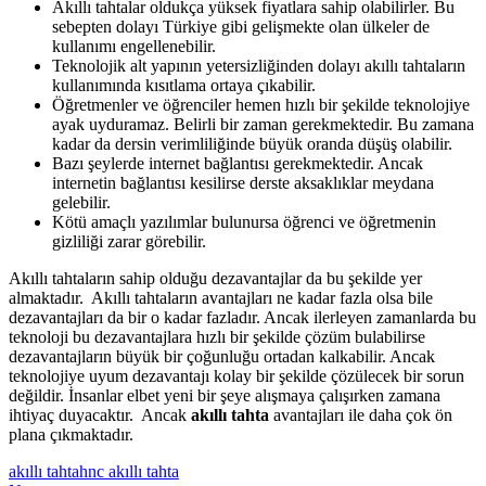
Akıllı tahtalar oldukça yüksek fiyatlara sahip olabilirler. Bu
sebepten dolayı Türkiye gibi gelişmekte olan ülkeler de
kullanımı engellenebilir.
Teknolojik alt yapının yetersizliğinden dolayı akıllı tahtaların
kullanımında kısıtlama ortaya çıkabilir.
Öğretmenler ve öğrenciler hemen hızlı bir şekilde teknolojiye
ayak uyduramaz. Belirli bir zaman gerekmektedir. Bu zamana
kadar da dersin verimliliğinde büyük oranda düşüş olabilir.
Bazı şeylerde internet bağlantısı gerekmektedir. Ancak
internetin bağlantısı kesilirse derste aksaklıklar meydana
gelebilir.
Kötü amaçlı yazılımlar bulunursa öğrenci ve öğretmenin
gizliliği zarar görebilir.
Akıllı tahtaların sahip olduğu dezavantajlar da bu şekilde yer
almaktadır. Akıllı tahtaların avantajları ne kadar fazla olsa bile
dezavantajları da bir o kadar fazladır. Ancak ilerleyen zamanlarda bu
teknoloji bu dezavantajlara hızlı bir şekilde çözüm bulabilirse
dezavantajların büyük bir çoğunluğu ortadan kalkabilir. Ancak
teknolojiye uyum dezavantajı kolay bir şekilde çözülecek bir sorun
değildir. İnsanlar elbet yeni bir şeye alışmaya çalışırken zamana
ihtiyaç duyacaktır. Ancak
akıllı tahta
avantajları ile daha çok ön
plana çıkmaktadır.
akıllı tahta
hnc akıllı tahta