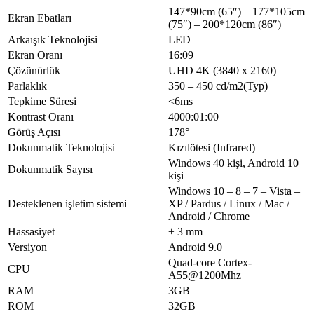
Bağlantıları
147*90cm (65″) – 177*105cm
Ekran Ebatları
LAN-Port Girişi
1 (RJ45)
(75″) – 200*120cm (86″)
COAX
1
Arkaışık Teknolojisi
LED
Mikrofon
1
Ekran Oranı
16:09
TF Kartı
1
Çözünürlük
UHD 4K (3840 x 2160)
RS232
1
Parlaklık
350 – 450 cd/m2(Typ)
HDMI Girişi
2
Tepkime Süresi
<6ms
USB-A 2.0
2
Kontrast Oranı
4000:01:00
Touch USB 2.0
1
Görüş Açısı
178°
HDMI Çıkışı
1
Dokunmatik Teknolojisi
Kızılötesi (Infrared)
Ürün Ölçüleri
Windows 40 kişi, Android 10
Dokunmatik Sayısı
Genel Ölçüler (mm,
kişi
1483.8*886.9*115.8
L*H*D | VESA’sız)
Windows 10 – 8 – 7 – Vista –
Genel Ölçüler (mm,
Desteklenen işletim sistemi
XP / Pardus / Linux / Mac /
1483.8*886.9*145.8
L*H*D | VESA’lı)
Android / Chrome
Net Ağırlık
43 kg
Hassasiyet
± 3 mm
Brüt Ağırlık
53 kg
Versiyon
Android 9.0
Paket Boyutları (mm,
Quad-core Cortex-
1615.9*1012*220
CPU
L*H*W | VESA’sız)
A55@1200Mhz
VESA Standardı
500 mm * 400 mm
RAM
3GB
Güç Kaynağı
ROM
32GB