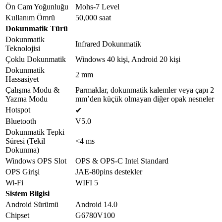
ECO; Güç Açma/Kapama
Ön Cam Yoğunluğu
Mohs-7 Level
Diğer Yan / Arka
Kullanım Ömrü
50,000 saat
Bağlantıları
Dokunmatik Türü
LAN-Port Girişi
1 (RJ45)
Dokunmatik
Infrared Dokunmatik
COAX
1
Teknolojisi
Mikrofon
1
Çoklu Dokunmatik
Windows 40 kişi, Android 20 kişi
TF Kartı
1
Dokunmatik
2 mm
RS232
1
Hassasiyet
HDMI Girişi
2
Çalışma Modu &
Parmaklar, dokunmatik kalemler veya çapı 2
Yazma Modu
mm’den küçük olmayan diğer opak nesneler
USB-A 2.0
2
Hotspot
✔
Touch USB 2.0
1
Bluetooth
V5.0
HDMI Çıkışı
1
Dokunmatik Tepki
Ürün Ölçüleri
Süresi (Tekil
<4 ms
Genel Ölçüler (mm,
1953.2*1151.0*115.8
Dokunma)
L*H*D | VESA’sız)
Windows OPS Slot
OPS & OPS-C Intel Standard
Genel Ölçüler (mm,
1953.2*1151.0*145.8
OPS Girişi
JAE-80pins destekler
L*H*D | VESA’lı)
Wi-Fi
WIFI 5
Net Ağırlık
80 kg
Sistem Bilgisi
Brüt Ağırlık
93 kg
Android Sürümü
Android 14.0
Paket Boyutları (mm,
2086*1276*220
L*H*W | VESA’sız)
Chipset
G6780V100