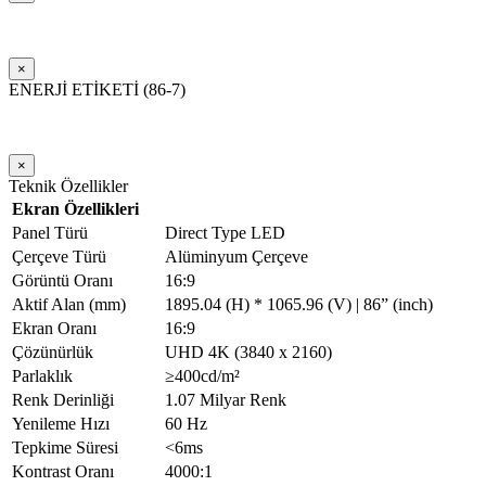
×
ENERJİ ETİKETİ (86-7)
×
Teknik Özellikler
Ekran Özellikleri
Panel Türü
Direct Type LED
Çerçeve Türü
Alüminyum Çerçeve
Görüntü Oranı
16:9
Aktif Alan (mm)
1895.04 (H) * 1065.96 (V) | 86” (inch)
Ekran Oranı
16:9
Çözünürlük
UHD 4K (3840 x 2160)
Parlaklık
≥400cd/m²
Renk Derinliği
1.07 Milyar Renk
Yenileme Hızı
60 Hz
Tepkime Süresi
<6ms
Kontrast Oranı
4000:1