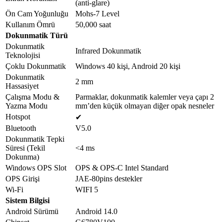
(anti-glare)
LAN-Port Girişi
1 (RJ45)
Ön Cam Yoğunluğu
Mohs-7 Level
COAX
1
Kullanım Ömrü
50,000 saat
Mikrofon
1
Dokunmatik Türü
TF Kartı
1
Dokunmatik
RS232
1
Infrared Dokunmatik
Teknolojisi
HDMI Girişi
2
Çoklu Dokunmatik
Windows 40 kişi, Android 20 kişi
USB-A 2.0
2
Dokunmatik
2 mm
Touch USB 2.0
1
Hassasiyet
HDMI Çıkışı
1
Çalışma Modu &
Parmaklar, dokunmatik kalemler veya çapı 2
Ürün Ölçüleri
Yazma Modu
mm’den küçük olmayan diğer opak nesneler
Genel Ölçüler (mm,
Hotspot
✔
1706*1012.1*115.8
L*H*D | VESA’sız)
Bluetooth
V5.0
Genel Ölçüler (mm,
Dokunmatik Tepki
1706*1012.1*145.8
L*H*D | VESA’lı)
Süresi (Tekil
<4 ms
Net Ağırlık
52 kg
Dokunma)
Brüt Ağırlık
62 kg
Windows OPS Slot
OPS & OPS-C Intel Standard
Paket Boyutları (mm,
OPS Girişi
JAE-80pins destekler
1838*1137.1*220
L*H*W | VESA’sız)
Wi-Fi
WIFI 5
VESA Standardı
600 mm * 400 mm
Sistem Bilgisi
Güç Kaynağı
Android Sürümü
Android 14.0
Güç Tüketimi
≤ 240 W