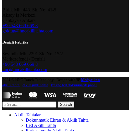
​Birlik Mh. 448. Sk. No: 41-5
Aksoy İş Merkezi
Çankaya / Ankara
+90 543 669 669 8
goktug@hncakillitahta.com
Denizli Fabrika
​Sevindik Mh. 2291 Sk. No: 15/2
Merkezefendi / Denizli
+90 543 669 669 8
hnc@hncakillitahta.com
2021 © HNC Touch Technology | Design with
Medyaikon
akıllı tahta
-
etkileşimli tahta
-
65 inç led dokunmatik panel
Search
Akıllı Tahtalar
Dokunmatik Ekran & Akıllı Tahta
Led Akıllı Tahta
Projeksiyonlu Akıllı Tahta