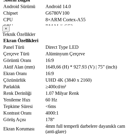
Android Sürümü
Android 14.0
Chipset
G6780V100
CPU
8×ARM Cortex-A55
GPU
RM Mali-G52
×
RAM
Standart DDR4 4GB (Opsiyonel 8 GB)
Teknik Özellikler
ROM
Standart 32 GB (Opsiyonel 128 GB)
Ekran Özellikleri
Desteklenen İşletim
Windows (10, 8, 7) / Pardus / Linux /
Panel Türü
Direct Type LED
Sistemi
MacOS / Android / Chrome OS
Çerçeve Türü
Alüminyum Çerçeve
Çalışma Sıcaklığı
0ºC ~ 40ºC
Görüntü Oranı
16:9
Depolama Sıcaklığı
-20ºC ~ 60ºC
Aktif Alan (mm)
1649,66 (H) * 927.93 (V) | 75” (inch)
Çalışma Nemi
%10 ~ %80 RH
Ekran Oranı
16:9
Depolama Nemi
%10 ~ %90 RH
Çözünürlük
UHD 4K (3840 x 2160)
Cihaz Bağlantıları
Parlaklık
≥400cd/m²
Ön Yüz Bağlantıları
Renk Derinliği
1.07 Milyar Renk
USB 3.0 girişi * 3 ad.; Dokunmatik Çıkışı
Yenileme Hızı
60 Hz
Ön Bağlantı
USB-B tipi *1 ad.;
Tepkime Süresi
<6ms
Noktaları
HDMI 2.0 Girişi *1 ad.; Type – C* 1 ad.;
Kontrast Oranı
4000:1
NFC Kart Okuyucu
Görüş Açısı
178°
Göstergeler: Kırmızı/Mavi, Işık Sensörü; Tek
Tuşla Kurtarma; Ekran Kayıt Tuşu;
4mm full temperli darbelere dayanıklı cam
Ön Tuş Takımı
Ekran Koruması
Görüntü Oranı; Ses Açma/Kapama; Ayarlar;
(anti-glare)