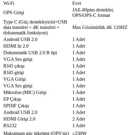
Güç Tüketimi
≤ 200 W
Wi-Fi
Evet
Bekleme Modu
JAE-80pins destekler,
≤ 0.5 Watt
OPS Girişi
Enerji Tüketimi
OPS/OPS-C format
Voltaj Aralığı
AC 170-264V
Type C (Güç destekleyicisi+USB
Hoparlör Teknik
data transferi + 4K transferi +
Max Gözünürlük 4K 120HZ
2*15 watts
Özellikleri
dokunmatik fonksiyon)
Android USB 2.0
Kalem*2 ad.; Uzaktan Kumanda*1 ad.; Güç
1 Adet
Aksesuarlar
Kablosu (2m)* 1 ad.; Duvar Montaj VESA
HDMI In 2.0
1 Adet
Opsiyonel Özellikler
Dokunmatik USB 2.0 B tipi
1 Adet
Kamera
VGA Ses girişi
1 Adet
Model
UHD Camera
RJ45 çıkışı
1 Adet
Pixel
16MP/48MP
RJ45 girişi
1 Adet
FOV
Diagonal: 120º
VGA Girişi
1 Adet
Uyumlu İşletim
Windows, Android, Mac, Linux, Chrome
VGA Ses girişi
1 Adet
Sistemi
OS
Mikrofon (MIC) Girişi
1 Adet
Mikrofon
EP Çıkışı
1 Adet
Kurulum Yöntemi
Dahili (Orta-Üst Çerçevede)
SPDIF Çıkışı
1 Adet
Özellik
8 Array
Android USB 2.0
1 Adet
Ses Menzili
10 m
HDMI Girişi 2.0
2 Adet
RS232
1 Adet
Maksimum güç tüketimi (OPS’siz)
≤230W