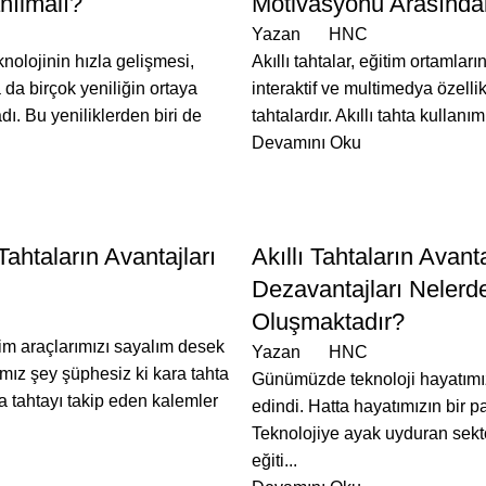
nılmalı?
Motivasyonu Arasındaki
Yazan
HNC
olojinin hızla gelişmesi,
Akıllı tahtalar, eğitim ortamlar
 da birçok yeniliğin ortaya
interaktif ve multimedya özellik
dı. Bu yeniliklerden biri de
tahtalardır. Akıllı tahta kullanımı
Devamını Oku
BLOG
 Tahtaların Avantajları
Akıllı Tahtaların Avanta
Dezavantajları Nelerd
Oluşmaktadır?
im araçlarımızı sayalım desek
Yazan
HNC
mız şey şüphesiz ki kara tahta
Günümüzde teknoloji hayatımı
a tahtayı takip eden kalemler
edindi. Hatta hayatımızın bir p
Teknolojiye ayak uyduran sektö
eğiti...