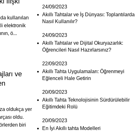
 İlişki
24/09/2023
Akıllı Tahtalar ve İş Dünyası: Toplantılarda
ında kullanılan
Nasıl Kullanılır?
li elektronik
nın, ö...
24/09/2023
Akıllı Tahtalar ve Dijital Okuryazarlık:
Öğrencileri Nasıl Hazırlarsınız?
22/09/2023
Akıllı Tahta Uygulamaları: Öğrenmeyi
jları ve
Eğlenceli Hale Getirin
en
20/09/2023
Akıllı Tahta Teknolojisinin Sürdürülebilir
Eğitimdeki Rolü
za oldukça yer
arçası oldu.
20/09/2023
rlerden biri
En İyi Akıllı tahta Modelleri