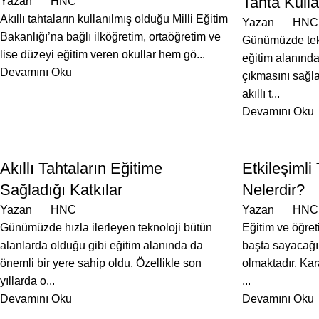
Tahta Kulla
Yazan
HNC
Akıllı tahtaların kullanılmış olduğu Milli Eğitim
Yazan
HNC
Bakanlığı’na bağlı ilköğretim, ortaöğretim ve
Günümüzde tekn
lise düzeyi eğitim veren okullar hem gö...
eğitim alanında
Devamını Oku
çıkmasını sağla
akıllı t...
Devamını Oku
BLOG
BLOG
Akıllı Tahtaların Eğitime
Etkileşimli
Sağladığı Katkılar
Nelerdir?
Yazan
HNC
Yazan
HNC
Günümüzde hızla ilerleyen teknoloji bütün
Eğitim ve öğret
alanlarda olduğu gibi eğitim alanında da
başta sayacağı
önemli bir yere sahip oldu. Özellikle son
olmaktadır. Kar
yıllarda o...
...
Devamını Oku
Devamını Oku