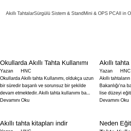
Akıllı Tahtalar
Sürgülü Sistem & Stand
Mini & OPS PC
All in
BLOG
BLOG
Okullarda Akıllı Tahta Kullanımı
Akıllı tahta
Yazan
HNC
Yazan
HNC
Okullarda Akıllı tahta Kullanımı, oldukça uzun
Akıllı tahtaları
bir süredir başarılı ve sorunsuz bir şekilde
Bakanlığı’na ba
devam etmektedir. Akıllı tahta kullanımı ba...
lise düzeyi eği
Devamını Oku
Devamını Oku
BLOG
BLOG
Akıllı tahta kitapları indir
Neden Eğit