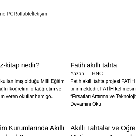
 One PC
Rollable
İletişim
Blog
Anasayfa
Blog
Page 2
BLOG
 z-kitap nedir?
Fatih akıllı tahta
Yazan
HNC
n kullanılmış olduğu Milli Eğitim
Fatih akıllı tahta projesi FATİH
ğlı ilköğretim, ortaöğretim ve
bilinmektedir. FATİH kelimesini
tim veren okullar hem gö...
“Fırsatları Arttırma ve Teknolojiy
Devamını Oku
BLOG
im Kurumlarında Akıllı
Akıllı Tahtalar ve Öğre