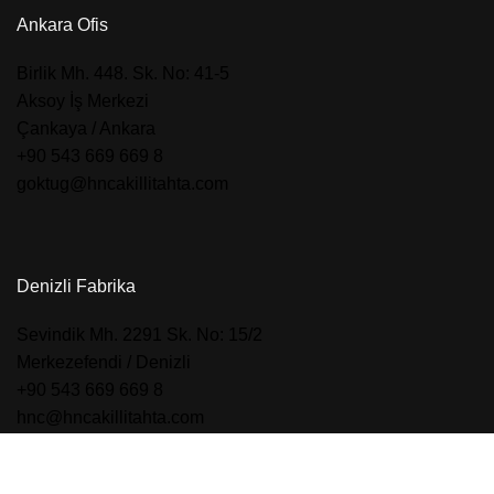
Ankara Ofis
​Birlik Mh. 448. Sk. No: 41-5
Aksoy İş Merkezi
Çankaya / Ankara
+90 543 669 669 8
goktug@hncakillitahta.com
Denizli Fabrika
​Sevindik Mh. 2291 Sk. No: 15/2
Merkezefendi / Denizli
+90 543 669 669 8
hnc@hncakillitahta.com