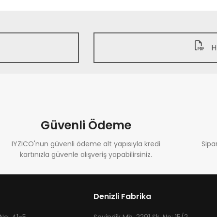
H
Güvenli Ödeme
IYZICO'nun güvenli ödeme alt yapısıyla kredi
Sipa
kartınızla güvenle alışveriş yapabilirsiniz.
Denizli Fabrika
 No: 41-5
​Sevindik Mh. 2291 Sk. No: 15/2