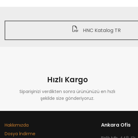
HNC Katalog TR
Hızlı Kargo
Siparişinizi verdikten sonra ürününüzü en hızlı
şekilde size gönderiyoruz.
Ankara Ofis
Hakkımızda
Dosya İndirme
​Birlik Mh. 448. Sk.