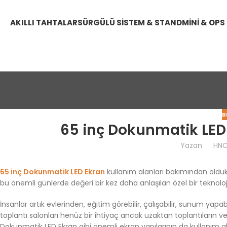
AKILLI TAHTALAR
SÜRGÜLÜ SISTEM & STAND
MINI & OPS
B
65 inç Dokunmatik LED 
Yazan
HN
65 inç Dokunmatik LED Ekran
kullanım alanları bakımından oldukç
bu önemli günlerde değeri bir kez daha anlaşılan özel bir teknoloji
İnsanlar artık evlerinden, eğitim görebilir, çalışabilir, sunum yapabil
toplantı salonları henüz bir ihtiyaç ancak uzaktan toplantıların v
Dokunmatik LED Ekran gibi önemli ekran yapılarının da kullanım ala