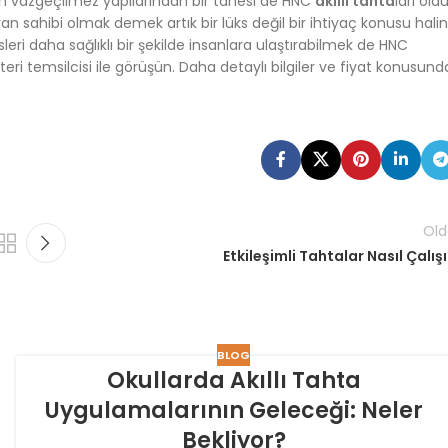
 en vazgeçilmez yapılarından bir tanesi de HNC
akıllı tahta
ları oldu
n sahibi olmak demek artık bir lüks değil bir ihtiyaç konusu hali
eri daha sağlıklı bir şekilde insanlara ulaştırabilmek de HNC
 temsilcisi ile görüşün. Daha detaylı bilgiler ve fiyat konusund
Old
Etkileşimli Tahtalar Nasıl Çalışı
BLOG
Okullarda Akıllı Tahta
Uygulamalarının Geleceği: Neler
Bekliyor?