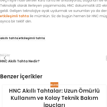
Geçmişte nasıl dersler kara tahta ile anlatılıyordu, bugünün ise
Teknolojik olarak ilerleyen yaşamımızda, HNC dokunmatik LED ekra
geldi. Gelişen teknolojiye ayak uydurmak ve sunumları ya da dersl
etkileşimli tahta
ile mümkün. Siz de bugün hemen bir HNC müşteri
ayrıca bir teklif alın.
akıllı tahta
etkileşimli tahta
Newer
HNC Akıllı Tahta Nedir?
Benzer İçerikler
BLOG
HNC Akıllı Tahtalar: Uzun Ömürlü
Kullanım ve Kolay Teknik Bakım
İpuçları