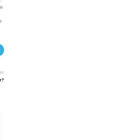
.
ne
a
er
r?
BLOG
Akıllı Tahtalar ve Öğrenci
Motivasyonunu Artırma
Stratejileri