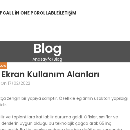
 PC
ALL IN ONE PC
ROLLABLE
İLETIŞIM
Blog
Anasayfa
Blog
LOG
Ekran Kullanım Alanları
C
On 17/02/2022
a zengin bir yapıya sahiptir. Özellikle eğitimin uzaktan yapıldığı
dir.
ir ve toplantılara katılabilir duruma geldi. Ofisler, sınıflar ve
e derslerin uygun olduğu bu teknolojik çağda artık 65 inç
nı açıldı. Bu tip yapıları sadece ders için değil aynı zamanda