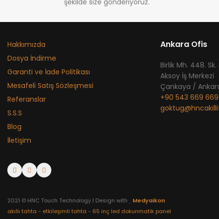
şekilde size gönderiyoruz.
Ankara Ofis
Hakkımızda
Dosya İndirme
​Birlik Mh. 448. Sk.
Garanti ve İade Politikası
Aksoy İş Merkezi
Mesafeli Satış Sözleşmesi
Çankaya / Ankar
+90 543 669 669
Referanslar
goktug@hncakill
S.S.S
Blog
İletişim
2021 © HNC Touch Technology | Design with
Medyaikon
akıllı tahta
-
etkileşimli tahta
-
65 inç led dokunmatik panel