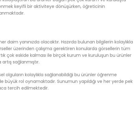
renmek keyifli bir aktiviteye dönüşürken, öğreticinin
lanmaktadır.
 her daim yanınızda olacaktır. Hazırda bulunan bilgilerin kolaylıkla
rseller üzerinden çalışma gerektiren konularda görsellerin tüm
rtık çok eskide kalması ile birçok kurum ve kuruluşun bu ürünler
artış sağlanmıştır.
sel olguların kolaylıkla sağlanabildiği bu ürünler öğrenme
nde büyük rol oynamaktadır. Sunumun yapıldığı ve her yerde pek
aca tercih edilmektedir.