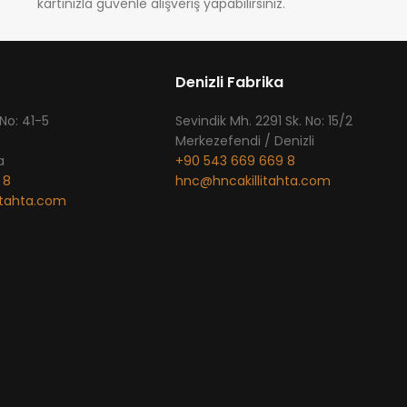
kartınızla güvenle alışveriş yapabilirsiniz.
Denizli Fabrika
 No: 41-5
​Sevindik Mh. 2291 Sk. No: 15/2
Merkezefendi / Denizli
a
+90 543 669 669 8
 8
hnc@hncakillitahta.com
itahta.com