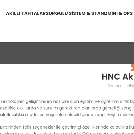
AKILLI TAHTALAR
SÜRGÜLÜ SISTEM & STAND
MINI & OPS
B
HNC Akı
Yazan
HN
Teknolojinin gelişiminden nasibini alan eğitim ve öğrenim artı
özellikle okullarda ve sunum gerektiren alanlarda görselliği zengi
akıllı tahta
modelleri yaşamları olabildiğinde zenginleştirmektedi
Birbirinden faklı seçenekler ile çevrimiçi özelliklerinde kolaylıkla 
algılarını en üst düzeylere taşımaktadır. Öğrenmeyi ve öğretmey