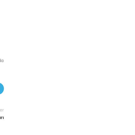
da
er
rı