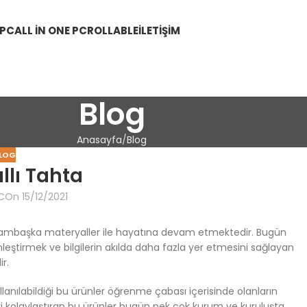
 PC
ALL IN ONE PC
ROLLABLE
İLETIŞIM
Blog
Anasayfa
Blog
LOG
llı Tahta
C
On 15/12/2021
k bambaşka materyaller ile hayatına devam etmektedir. Bugün
nleştirmek ve bilgilerin akılda daha fazla yer etmesini sağlayan
r.
kullanılabildiği bu ürünler öğrenme çabası içerisinde olanların
i kolaylaştıran bu ürünler bugün pek çok kurum ve kuruluşta