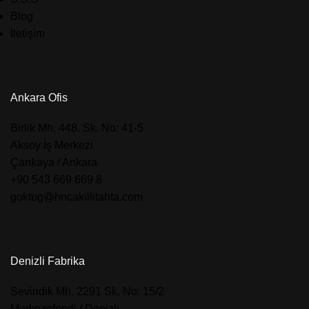
Blog
İletişim
Ankara Ofis
​Birlik Mh. 448. Sk. No: 41-5
Aksoy İş Merkezi
Çankaya / Ankara
+90 543 669 669 8
goktug@hncakillitahta.com
Denizli Fabrika
​Sevindik Mh. 2291 Sk. No: 15/2
Merkezefendi / Denizli