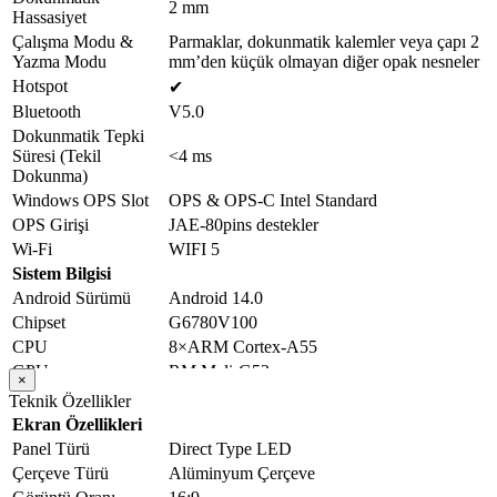
2 mm
Hassasiyet
Çalışma Modu &
Parmaklar, dokunmatik kalemler veya çapı 2
Yazma Modu
mm’den küçük olmayan diğer opak nesneler
Hotspot
✔
Bluetooth
V5.0
Dokunmatik Tepki
Süresi (Tekil
<4 ms
Dokunma)
Windows OPS Slot
OPS & OPS-C Intel Standard
OPS Girişi
JAE-80pins destekler
Wi-Fi
WIFI 5
Sistem Bilgisi
Android Sürümü
Android 14.0
Chipset
G6780V100
CPU
8×ARM Cortex-A55
GPU
RM Mali-G52
×
RAM
Standart DDR4 4GB (Opsiyonel 8 GB)
Teknik Özellikler
ROM
Standart 32 GB (Opsiyonel 128 GB)
Ekran Özellikleri
Desteklenen İşletim
Windows (10, 8, 7) / Pardus / Linux /
Panel Türü
Direct Type LED
Sistemi
MacOS / Android / Chrome OS
Çerçeve Türü
Alüminyum Çerçeve
Çalışma Sıcaklığı
0ºC ~ 40ºC