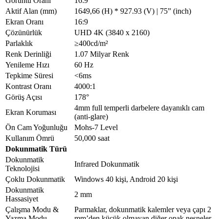
Görüntü Oranı
16:9
Depolama Sıcaklığı
-20ºC ~ 60ºC
Aktif Alan (mm)
1649,66 (H) * 927.93 (V) | 75” (inch)
Çalışma Nemi
%10 ~ %80 RH
Ekran Oranı
16:9
Depolama Nemi
%10 ~ %90 RH
Çözünürlük
UHD 4K (3840 x 2160)
Cihaz Bağlantıları
Parlaklık
≥400cd/m²
Ön Yüz Bağlantıları
Renk Derinliği
1.07 Milyar Renk
USB 3.0 girişi * 3 ad.; Dokunmatik Çıkışı
Yenileme Hızı
60 Hz
Ön Bağlantı
USB-B tipi *1 ad.;
Tepkime Süresi
<6ms
Noktaları
HDMI 2.0 Girişi *1 ad.; Type – C* 1 ad.;
Kontrast Oranı
4000:1
NFC Kart Okuyucu
Görüş Açısı
178°
Göstergeler: Kırmızı/Mavi, Işık Sensörü; Tek
Tuşla Kurtarma; Ekran Kayıt Tuşu;
4mm full temperli darbelere dayanıklı cam
Ön Tuş Takımı
Ekran Koruması
Görüntü Oranı; Ses Açma/Kapama; Ayarlar;
(anti-glare)
ECO; Güç Açma/Kapama
Ön Cam Yoğunluğu
Mohs-7 Level
Diğer Yan / Arka
Kullanım Ömrü
50,000 saat
Bağlantıları
Dokunmatik Türü
LAN-Port Girişi
1 (RJ45)
Dokunmatik
Infrared Dokunmatik
COAX
1
Teknolojisi
Mikrofon
1
Çoklu Dokunmatik
Windows 40 kişi, Android 20 kişi
TF Kartı
1
Dokunmatik
2 mm
RS232
1
Hassasiyet
HDMI Girişi
2
Çalışma Modu &
Parmaklar, dokunmatik kalemler veya çapı 2
Yazma Modu
mm’den küçük olmayan diğer opak nesneler