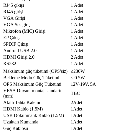
Model
UHD Camera
RJ45 çıkışı
1 Adet
Pixel
16MP/48MP
RJ45 girişi
1 Adet
FOV
Diagonal: 120º
VGA Girişi
1 Adet
Uyumlu İşletim
Windows, Android, Mac, Linux, Chrome
VGA Ses girişi
1 Adet
Sistemi
OS
Mikrofon (MIC) Girişi
1 Adet
Mikrofon
EP Çıkışı
1 Adet
Kurulum Yöntemi
Dahili (Orta-Üst Çerçevede)
SPDIF Çıkışı
1 Adet
Özellik
8 Array
Android USB 2.0
1 Adet
Ses Menzili
10 m
HDMI Girişi 2.0
2 Adet
RS232
1 Adet
Maksimum güç tüketimi (OPS’siz)
≤230W
Bekleme Modu Güç Tüketimi
< 0.5W
OPS Maksimum Güç Tüketimi
12V-19V, 5A
VESA Duvara montaj standartı
TBC
(mm)
Akıllı Tahta Kalemi
2Adet
HDMI Kablo (1.5M)
1Adet
USB Dokunmatik Kablo (1.5M)
1Adet
Uzaktan Kumanda
1Adet
Güç Kablosu
1Adet