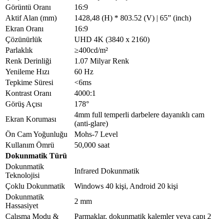
Depolama Nemi
%10 ~ %90 RH
Opsiyonel Özellikler
Görüntü Oranı
16:9
Cihaz Bağlantıları
Kamera
Aktif Alan (mm)
1428,48 (H) * 803.52 (V) | 65” (inch)
Ön Yüz Bağlantıları
Model
UHD Camera
Ekran Oranı
16:9
USB 3.0 girişi * 3 ad.; Dokunmatik Çıkışı
Pixel
16MP/48MP
Çözünürlük
UHD 4K (3840 x 2160)
Ön Bağlantı
USB-B tipi *1 ad.;
FOV
Diagonal: 120º
Parlaklık
≥400cd/m²
Noktaları
HDMI 2.0 Girişi *1 ad.; Type – C* 1 ad.;
NFC Kart Okuyucu
Uyumlu İşletim
Windows, Android, Mac, Linux, Chrome
Renk Derinliği
1.07 Milyar Renk
Sistemi
OS
Göstergeler: Kırmızı/Mavi, Işık Sensörü; Tek
Yenileme Hızı
60 Hz
Tuşla Kurtarma; Ekran Kayıt Tuşu;
Mikrofon
Tepkime Süresi
<6ms
Ön Tuş Takımı
Görüntü Oranı; Ses Açma/Kapama; Ayarlar;
Kurulum Yöntemi
Dahili (Orta-Üst Çerçevede)
Kontrast Oranı
4000:1
ECO; Güç Açma/Kapama
Özellik
8 Array
Görüş Açısı
178°
Diğer Yan / Arka
Ses Menzili
10 m
4mm full temperli darbelere dayanıklı cam
Bağlantıları
Ekran Koruması
(anti-glare)
LAN-Port Girişi
1 (RJ45)
Ön Cam Yoğunluğu
Mohs-7 Level
COAX
1
Kullanım Ömrü
50,000 saat
Mikrofon
1
Dokunmatik Türü
TF Kartı
1
Dokunmatik
RS232
1
Infrared Dokunmatik
Teknolojisi
HDMI Girişi
2
Çoklu Dokunmatik
Windows 40 kişi, Android 20 kişi
USB-A 2.0
2
Dokunmatik
2 mm
Touch USB 2.0
1
Hassasiyet
HDMI Çıkışı
1
Çalışma Modu &
Parmaklar, dokunmatik kalemler veya çapı 2