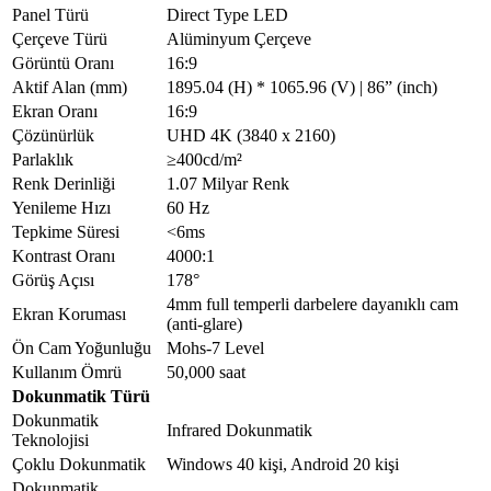
Panel Türü
Direct Type LED
Çerçeve Türü
Alüminyum Çerçeve
Görüntü Oranı
16:9
Aktif Alan (mm)
1895.04 (H) * 1065.96 (V) | 86” (inch)
Ekran Oranı
16:9
Çözünürlük
UHD 4K (3840 x 2160)
Parlaklık
≥400cd/m²
Renk Derinliği
1.07 Milyar Renk
Yenileme Hızı
60 Hz
Tepkime Süresi
<6ms
Kontrast Oranı
4000:1
Görüş Açısı
178°
4mm full temperli darbelere dayanıklı cam
Ekran Koruması
(anti-glare)
Ön Cam Yoğunluğu
Mohs-7 Level
Kullanım Ömrü
50,000 saat
Dokunmatik Türü
Dokunmatik
Infrared Dokunmatik
Teknolojisi
Çoklu Dokunmatik
Windows 40 kişi, Android 20 kişi
Dokunmatik