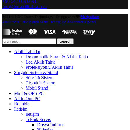
+90 543 669 669 8
hnc@hncakillitahta.com
2021 © HNC Touch Technology | Design with
Medyaikon
akıllı tahta
-
etkileşimli tahta
-
65 inç led dokunmatik panel
Search
Akıllı Tahtalar
Dokunmatik Ekran & Akıllı Tahta
Led Akıllı Tahta
Projeksiyonlu Akıllı Tahta
Sürgülü Sistem & Stand
Sürgülü Sistem
Giyotinli Sistem
Mobil Stand
Mini & OPS PC
All in One PC
Rollable
İletişim
İletişim
Teknik Servis
Dosya İndirme
Videolar