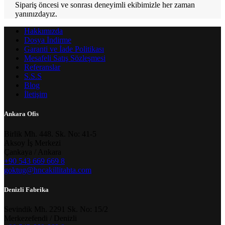
Sipariş öncesi ve sonrası deneyimli ekibimizle her zaman
yanınızdayız.
Hakkımızda
Dosya İndirme
Garanti ve İade Politikası
Mesafeli Satış Sözleşmesi
Referanslar
S.S.S
Blog
İletişim
Ankara Ofis
​Birlik Mh. 448. Sk. No: 41-5
Aksoy İş Merkezi
Çankaya / Ankara
+90 543 669 669 8
goktug@hncakillitahta.com
Denizli Fabrika
​Sevindik Mh. 2291 Sk. No: 15/2
Merkezefendi / Denizli