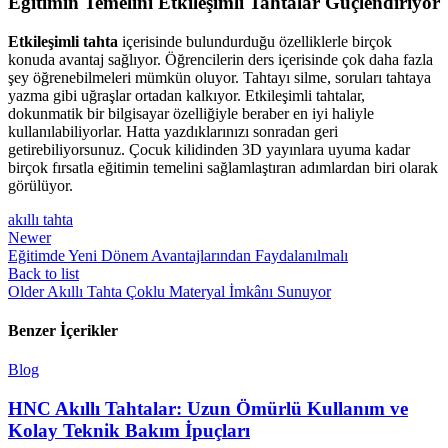
Eğitimin Temelini Etkileşimli Tahtalar Güçlendiriyor
Etkileşimli tahta
içerisinde bulundurduğu özelliklerle birçok
konuda avantaj sağlıyor. Öğrencilerin ders içerisinde çok daha fazla
şey öğrenebilmeleri mümkün oluyor. Tahtayı silme, soruları tahtaya
yazma gibi uğraşlar ortadan kalkıyor. Etkileşimli tahtalar,
dokunmatik bir bilgisayar özelliğiyle beraber en iyi haliyle
kullanılabiliyorlar. Hatta yazdıklarınızı sonradan geri
getirebiliyorsunuz. Çocuk kilidinden 3D yayınlara uyuma kadar
birçok fırsatla eğitimin temelini sağlamlaştıran adımlardan biri olarak
görülüyor.
akıllı tahta
Newer
Eğitimde Yeni Dönem Avantajlarından Faydalanılmalı
Back to list
Older
Akıllı Tahta Çoklu Materyal İmkânı Sunuyor
Benzer İçerikler
Blog
HNC Akıllı Tahtalar: Uzun Ömürlü Kullanım ve
Kolay Teknik Bakım İpuçları