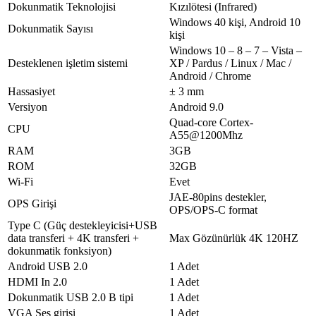
HDMI Çıkışı
1
Dokunmatik Teknolojisi
Kızılötesi (Infrared)
Ürün Ölçüleri
Windows 40 kişi, Android 10
Dokunmatik Sayısı
Genel Ölçüler (mm,
kişi
1483.8*886.9*115.8
L*H*D | VESA’sız)
Windows 10 – 8 – 7 – Vista –
Genel Ölçüler (mm,
Desteklenen işletim sistemi
XP / Pardus / Linux / Mac /
1483.8*886.9*145.8
L*H*D | VESA’lı)
Android / Chrome
Net Ağırlık
43 kg
Hassasiyet
± 3 mm
Brüt Ağırlık
53 kg
Versiyon
Android 9.0
Paket Boyutları (mm,
Quad-core Cortex-
1615.9*1012*220
CPU
L*H*W | VESA’sız)
A55@1200Mhz
VESA Standardı
500 mm * 400 mm
RAM
3GB
Güç Kaynağı
ROM
32GB
Güç Tüketimi
≤ 200 W
Wi-Fi
Evet
Bekleme Modu
JAE-80pins destekler,
≤ 0.5 Watt
OPS Girişi
Enerji Tüketimi
OPS/OPS-C format
Voltaj Aralığı
AC 170-264V
Type C (Güç destekleyicisi+USB
Hoparlör Teknik
data transferi + 4K transferi +
Max Gözünürlük 4K 120HZ
2*15 watts
Özellikleri
dokunmatik fonksiyon)
Android USB 2.0
Kalem*2 ad.; Uzaktan Kumanda*1 ad.; Güç
1 Adet
Aksesuarlar
Kablosu (2m)* 1 ad.; Duvar Montaj VESA
HDMI In 2.0
1 Adet
Opsiyonel Özellikler
Dokunmatik USB 2.0 B tipi
1 Adet
Kamera
VGA Ses girişi
1 Adet