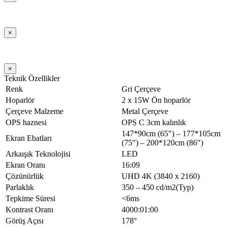
Depolama Nemi
%10 ~ %90 RH
Pixel
16MP/48MP
Cihaz Bağlantıları
FOV
Diagonal: 120º
Ön Yüz Bağlantıları
Uyumlu İşletim
×
Windows, Android, Mac, Linux, Chrome
USB 3.0 girişi * 3 ad.; Dokunmatik Çıkışı
Sistemi
OS
Ön Bağlantı
USB-B tipi *1 ad.;
Mikrofon
Noktaları
HDMI 2.0 Girişi *1 ad.; Type – C* 1 ad.;
Kurulum Yöntemi
Dahili (Orta-Üst Çerçevede)
NFC Kart Okuyucu
×
Özellik
8 Array
Teknik Özellikler
Göstergeler: Kırmızı/Mavi, Işık Sensörü; Tek
Ses Menzili
10 m
Renk
Tuşla Kurtarma; Ekran Kayıt Tuşu;
Gri Çerçeve
Ön Tuş Takımı
Görüntü Oranı; Ses Açma/Kapama; Ayarlar;
Hoparlör
2 x 15W Ön hoparlör
ECO; Güç Açma/Kapama
Çerçeve Malzeme
Metal Çerçeve
Diğer Yan / Arka
OPS haznesi
OPS C 3cm kalınlık
Bağlantıları
147*90cm (65″) – 177*105cm
Ekran Ebatları
LAN-Port Girişi
1 (RJ45)
(75″) – 200*120cm (86″)
COAX
1
Arkaışık Teknolojisi
LED
Mikrofon
1
Ekran Oranı
16:09
TF Kartı
1
Çözünürlük
UHD 4K (3840 x 2160)
RS232
1
Parlaklık
350 – 450 cd/m2(Typ)
HDMI Girişi
2
Tepkime Süresi
<6ms
USB-A 2.0
2
Kontrast Oranı
4000:01:00
Touch USB 2.0
1
Görüş Açısı
178°