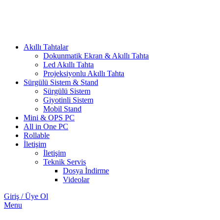
Akıllı Tahtalar
Dokunmatik Ekran & Akıllı Tahta
Led Akıllı Tahta
Projeksiyonlu Akıllı Tahta
Sürgülü Sistem & Stand
Sürgülü Sistem
Giyotinli Sistem
Mobil Stand
Mini & OPS PC
All in One PC
Rollable
İletişim
İletişim
Teknik Servis
Dosya İndirme
Videolar
Giriş / Üye Ol
Menu