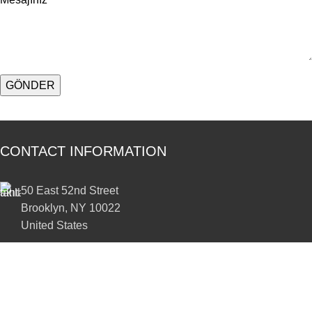
CONTACT INFORMATION
50 East 52nd Street
Brooklyn, NY 10022
United States
+1322224332
+1546232784