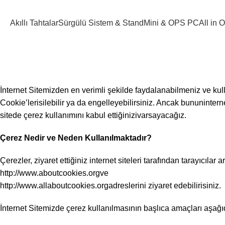
Akıllı Tahtalar
Sürgülü Sistem & Stand
Mini & OPS PC
All in
İnternet Sitemizden en verimli şekilde faydalanabilmeniz ve kull
Cookie’lerisilebilir ya da engelleyebilirsiniz. Ancak bununintern
sitede çerez kullanımını kabul ettiğinizivarsayacağız.
Çerez Nedir ve Neden Kullanılmaktadır?
Çerezler, ziyaret ettiğiniz internet siteleri tarafından tarayıcı
http://www.aboutcookies.orgve
http://www.allaboutcookies.orgadreslerini ziyaret edebilirisiniz.
İnternet Sitemizde çerez kullanılmasının başlıca amaçları aşağı