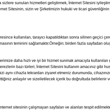
la sizlere sunulan hizmetleri geliştirmek, İnternet Sitesini iyileş
ternet Sitesinin, sizin ve Şirketimizin hukuki ve ticari güvenliğin
üresince kullanılan, tarayıcı kapatıldıktan sonra silinen geçici çe
ışmasının teminini sağlamaktır.Örneğin; birden fazla sayfadan ol
ilerimize daha hızlı ve iyi bir hizmet sunmak amacıyla kullanılan çe
ı çerezlerin bazı türleri; İnternet Sitesini kullanım amacınız gib
emizi aynı cihazla tekrardan ziyaret etmeniz durumunda, cihazınız
ttiğiniz anlaşılır ve sizeiletilecek içerik bu doğrultuda belirlenir 
internet sitesinin çalışmayan sayfaları ve alanları tespit edilmek