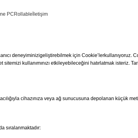
 One PC
Rollable
İletişim
Gizlilik politikası
Anasayfa
Gizlilik politikası
anıcı deneyiminizigeliştirebilmek için Cookie’lerkullanıyoruz. C
et sitemizi kullanımınızı etkileyebileceğini hatırlatmak isteriz. 
lar aracılığıyla cihazınıza veya ağ sunucusuna depolanan küçük met
da sıralanmaktadır: