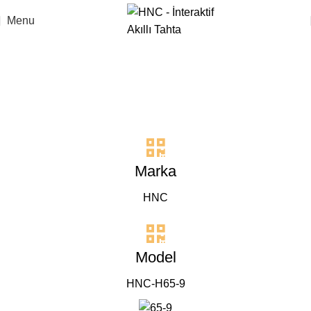
Menu
65” Dokunmatik LED Ekran
(Android) HNC H65-9
Anasayfa
65” Dokunmatik LED Ekran (Android) HNC H65-9
Marka
HNC
Model
HNC-H65-9