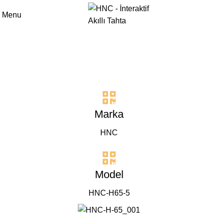
Menu
65” Dokunmatik LED Ekran
(Android) HNC H65-5
Anasayfa
65” Dokunmatik LED Ekran (Android) HNC H65-5
Marka
HNC
Model
HNC-H65-5