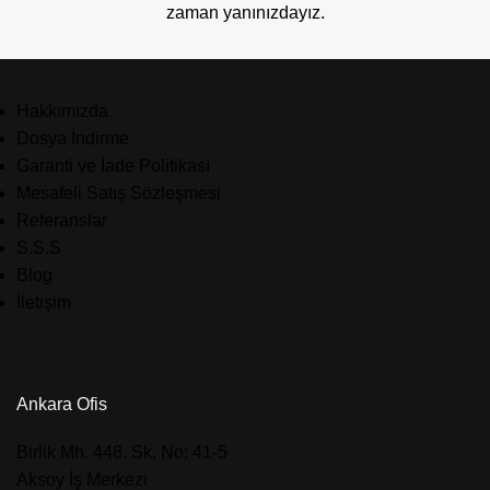
zaman yanınızdayız.
Hakkımızda
Dosya İndirme
Garanti ve İade Politikası
Mesafeli Satış Sözleşmesi
Referanslar
S.S.S
Blog
İletişim
Ankara Ofis
​Birlik Mh. 448. Sk. No: 41-5
Aksoy İş Merkezi