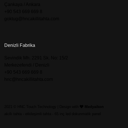
Çankaya / Ankara
+90 543 669 669 8
goktug@hncakillitahta.com
Denizli Fabrika
​Sevindik Mh. 2291 Sk. No: 15/2
Merkezefendi / Denizli
+90 543 669 669 8
hnc@hncakillitahta.com
2021 © HNC Touch Technology | Design with
Medyaikon
akıllı tahta
-
etkileşimli tahta
-
65 inç led dokunmatik panel