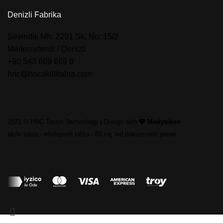
Denizli Fabrika
​Sevindik Mh. 2291 Sk. No: 15/2
Merkezefendi / Denizli
+90 543 669 669 8
hnc@hncakillitahta.com
2021 © HNC Touch Technology | Design with
Medyaikon
akıllı tahta
-
etkileşimli tahta
-
65 inç led dokunmatik panel