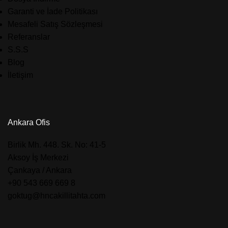
Garanti ve İade Politikası
Mesafeli Satış Sözleşmesi
Referanslar
S.S.S
Blog
İletişim
Ankara Ofis
​Birlik Mh. 448. Sk. No: 41-5
Aksoy İş Merkezi
Çankaya / Ankara
+90 543 669 669 8
goktug@hncakillitahta.com