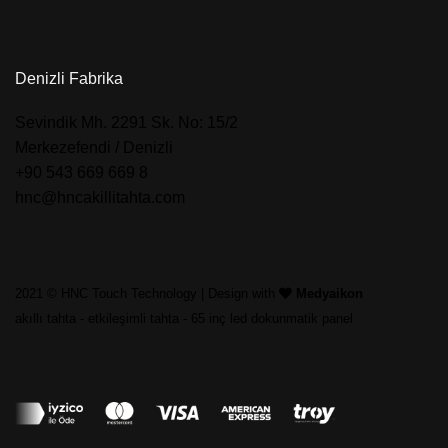
Denizli Fabrika
​Sevindik Mh. 2291 Sk. No: 15/2
Merkezefendi / Denizli
+90 543 669 669 8
hnc@hncakillitahta.com
2021 © HNC Touch Technology | Design with
Medyaikon
akıllı tahta
-
etkileşimli tahta
-
65 inç led dokunmatik panel