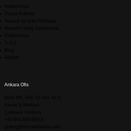
Hakkımızda
Dosya İndirme
Garanti ve İade Politikası
Mesafeli Satış Sözleşmesi
Referanslar
S.S.S
Blog
İletişim
Ankara Ofis
​Birlik Mh. 448. Sk. No: 41-5
Aksoy İş Merkezi
Çankaya / Ankara
+90 543 669 669 8
goktug@hncakillitahta.com